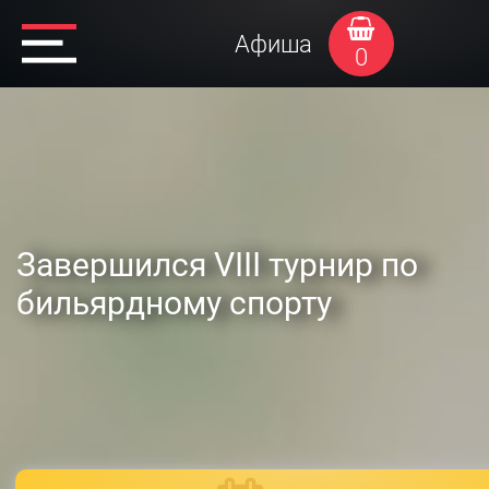
Афиша
0
Завершился VIII турнир по
бильярдному спорту