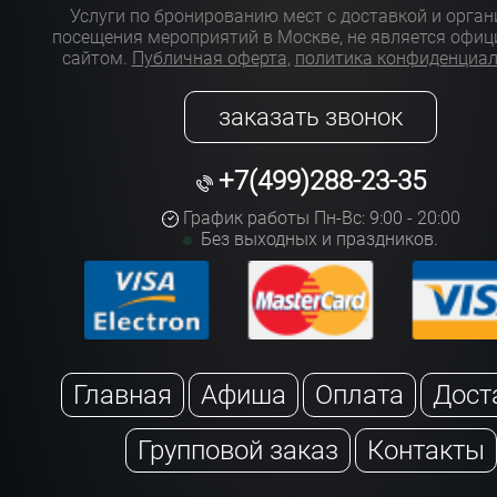
Услуги по бронированию мест с доставкой и орга
посещения мероприятий в Москве, не является офи
сайтом.
Публичная оферта
,
политика конфиденциа
заказать звонок
+7(499)288-23-35
График работы Пн-Вс: 9:00 - 20:00
Без выходных и праздников.
Главная
Афиша
Оплата
Дост
Групповой заказ
Контакты