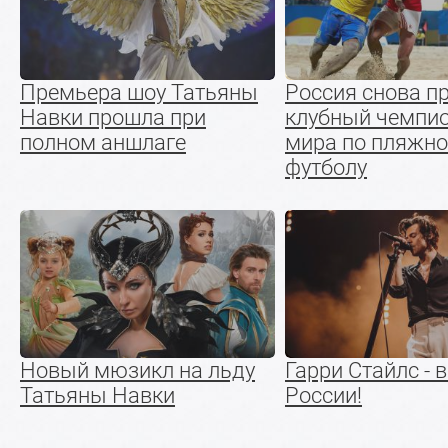
Премьера шоу Татьяны
Россия снова п
Навки прошла при
клубный чемпи
полном аншлаге
мира по пляжн
футболу
Новый мюзикл на льду
Гарри Стайлс - 
Татьяны Навки
России!