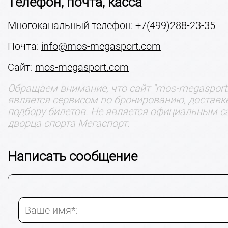
Телефон, почта, касса
Многоканальный телефон:
+7(499)288-23-35
Почта:
info@mos-megasport.com
Сайт:
mos-megasport.com
Обращаем внимание, что сайт "mos-megasport.
является сервисом по бронированию, доставк
подбору билетов. Не является официальным с
дворца спорта Мегаспорт.
Написать сообщение
Ваше имя*: