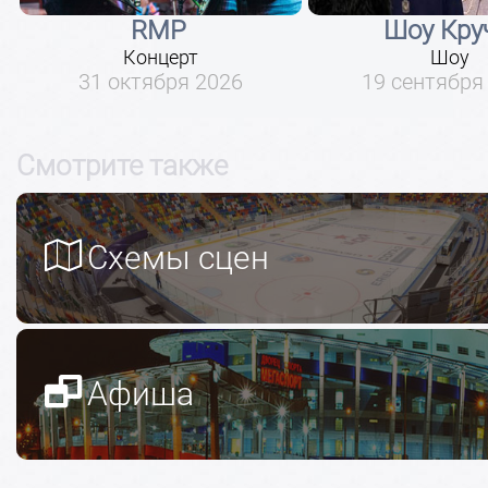
RMP
Шоу Кру
Концерт
Шоу
31 октября 2026
19 сентября
Смотрите также
Схемы сцен
Афиша