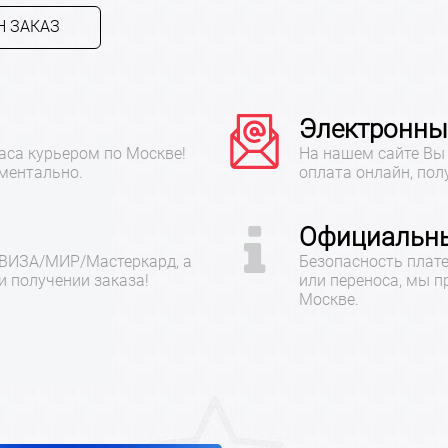
 ЗАКАЗ
Электронны
аса курьером по Москве!
На нашем сайте Вы 
ментально.
оплата онлайн, пол
Официальны
 ВИЗА/МИР/Мастеркард, а
Безопасность плате
 получении заказа!
или переноса, мы 
Москве.