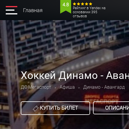
4.8
Рейтинг в Yandex на
Главная
основании 395
отзывов
Хоккей Динамо - Ава
ДС Мегаспорт
Афиша
Динамо - Авангард
>
>
КУПИТЬ БИЛЕТ
ОПИСАН