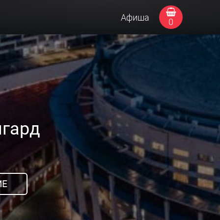
Афиша
0
нгард
ИЕ