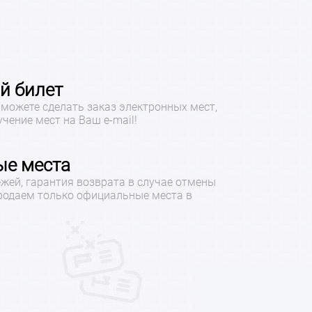
й билет
можете сделать заказ электронных мест,
учение мест на Ваш e-mail!
е места
жей, гарантия возврата в случае отмены
продаем только официальные места в