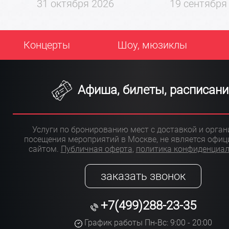
31 октября 2026
19 сентября
Концерты
Шоу, мюзиклы
Афиша, билеты, расписани
Услуги по бронированию мест с доставкой и орга
посещения мероприятий в Москве, не является офи
сайтом.
Публичная оферта
,
политика конфиденциа
заказать звонок
+7(499)288-23-35
График работы Пн-Вс: 9:00 - 20:00