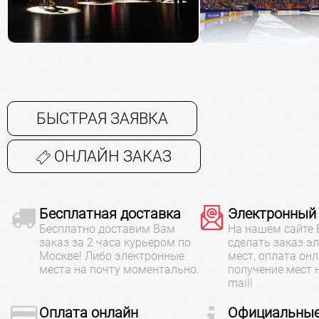
БЫСТРАЯ ЗАЯВКА
ОНЛАЙН ЗАКАЗ
Бесплатная доставка
Электронный
Бесплатно доставим Вам
На нашем сайте
заказ за 2 часа курьером по
сделать заказ э
Москве! Либо электронные
мест, оплата онл
места на почту моментально.
получение мест 
mail!
Оплата онлайн
Официальные