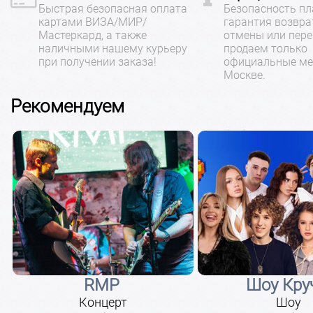
Быстрая безопасная оплата
Безопасность пл
картами ВИЗА/МИР/
гарантия возвра
Мастеркард, а также
отмены или пере
наличными нашему курьеру
продаем только
при получении заказа!
официальные ме
Москве.
Рекомендуем
RMP
Шоу Кру
Концерт
Шоу