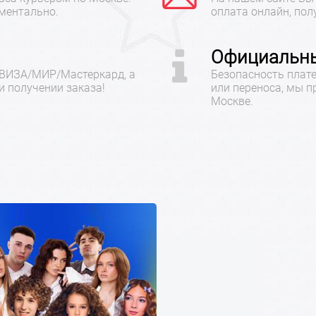
ментально.
оплата онлайн, пол
Официальны
 ВИЗА/МИР/Мастеркард, а
Безопасность плате
 получении заказа!
или переноса, мы 
Москве.