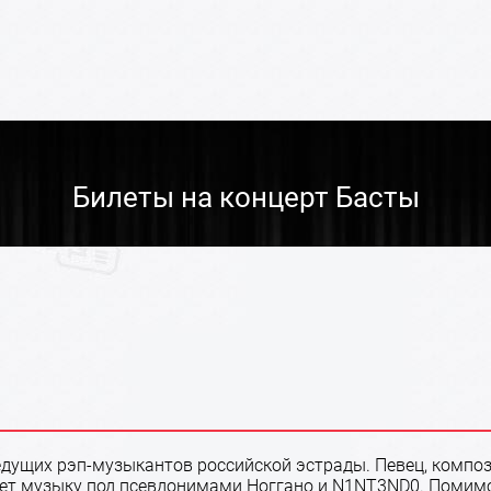
Билеты на концерт Басты
 ведущих рэп-музыкантов российской эстрады. Певец, комп
няет музыку под псевдонимами Ноггано и N1NT3ND0. Помимо