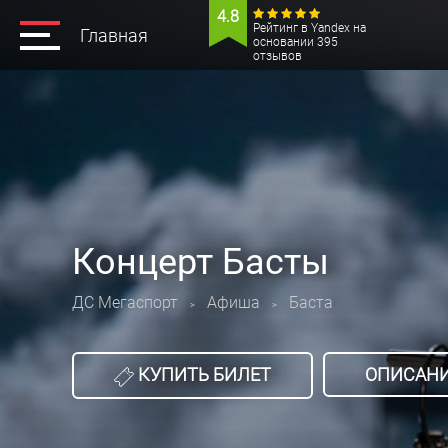
4.8
Рейтинг в Yandex на
Главная
основании 395
отзывов
Концерт Басты
ДС Мегаспорт
Афиша
Баста
>
>
КУПИТЬ БИЛЕТ
ОПИСАН