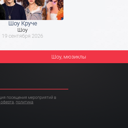
Шоу Круче
Шоу
19 сентября 2026
Шоу, мюзиклы
ация посещения мероприятий в
 оферта
,
политика