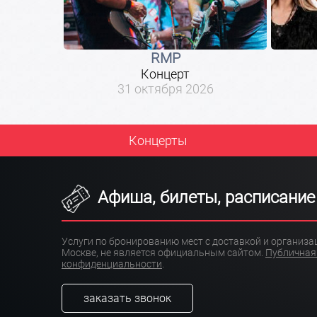
RMP
Концерт
31 октября 2026
Концерты
Афиша, билеты, расписание
Услуги по бронированию мест с доставкой и организ
Москве, не является официальным сайтом.
Публичная
конфиденциальности
.
заказать звонок