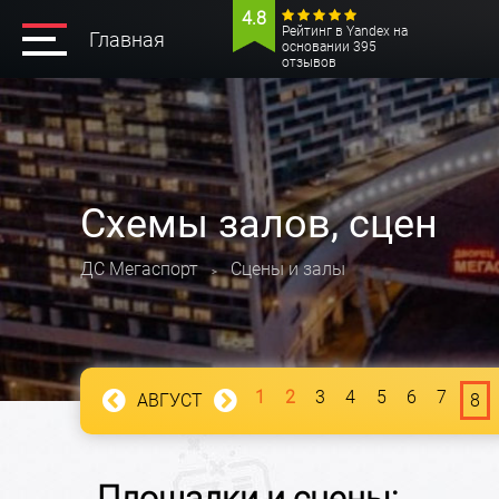
4.8
Рейтинг в Yandex на
Главная
основании 395
отзывов
Схемы залов, сцен
ДС Мегаспорт
Сцены и залы
>
1
2
3
4
5
6
7
АВГУСТ
8
Площадки и сцены: