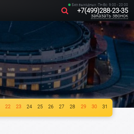
Без выходных: Пн-Вс: 9:00 - 20:00
+7(499)288-23-35
заказать звонок
22
23
24
25
26
27
28
29
30
31