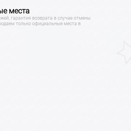
е места
жей, гарантия возврата в случае отмены
продаем только официальные места в