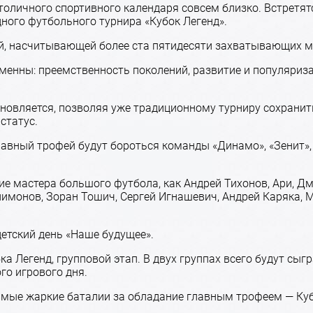
оличного спортивного календаря совсем близко. Встретят
ного футбольного турнира «Кубок Легенд».
ией, насчитывающей более ста пятидесяти захватывающих 
зменны: преемственность поколений, развитие и популяри
новляется, позволяя уже традиционному турниру сохранит
статус.
авный трофей будут бороться команды «Динамо», «Зенит», 
ие мастера большого футбола, как Андрей Тихонов, Ари, Дм
лимонов, Зоран Тошич, Сергей Игнашевич, Андрей Каряка, 
етский день «Наше будущее».
ка Легенд, групповой этап. В двух группах всего будут сы
го игрового дня.
самые жаркие баталии за обладание главным трофеем — Ку