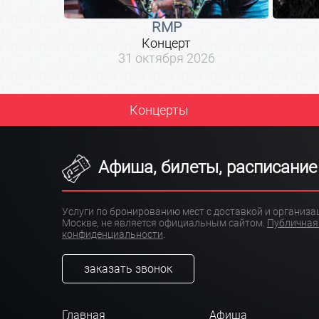
RMP
Концерт
31 октября 2026
Концерты
Афиша, билеты, расписание
Услуги по бронированию мест с доставкой и организ
Москве, не является официальным сайтом.
Публичная
конфиденциальности
.
заказать звонок
Главная
Афиша