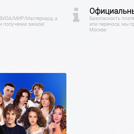
Официальны
 ВИЗА/МИР/Мастеркард, а
Безопасность плате
 получении заказа!
или переноса, мы 
Москве.